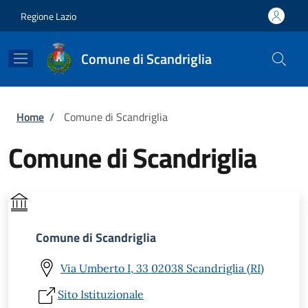
Salta al contenuto principale
Skip to footer content
Regione Lazio
Comune di Scandriglia
Briciole di pane
Home
/
Comune di Scandriglia
Comune di Scandriglia
Comune di Scandriglia
Via Umberto I, 33 02038 Scandriglia (RI)
Sito Istituzionale