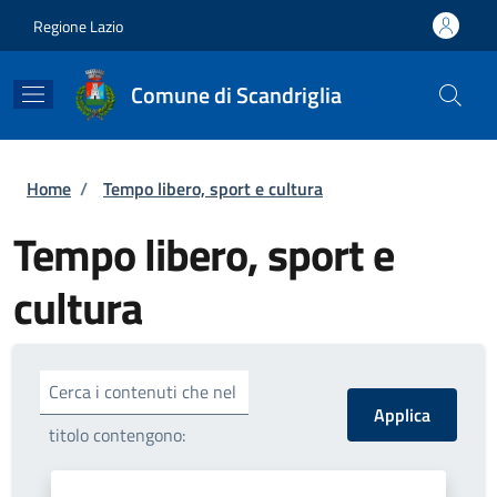
Salta al contenuto principale
Skip to footer content
Regione Lazio
Comune di Scandriglia
Briciole di pane
Home
/
Tempo libero, sport e cultura
Tempo libero, sport e
cultura
Cerca i contenuti che nel
titolo contengono: